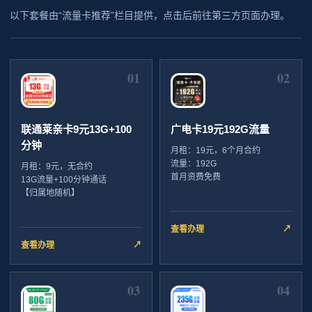
以下套餐由“流量卡推荐”栏目提供，点击后前往第三方页面办理。
01
02
联通莱亲卡9元13G+100
广电卡19元192G流量
分钟
月租：19元，6个月合约
流量：192G
月租：9元，无合约
首月资费免费
13G流量+100分钟通话
【归属地随机】
查看办理
↗
查看办理
↗
03
04