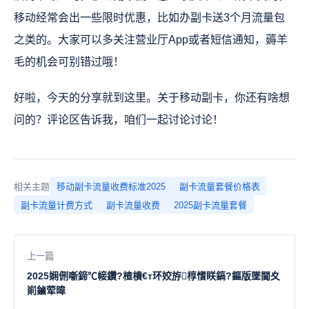
移动经常会出一些限时优惠，比如办副卡送3个月流量包
之类的。大家可以多关注营业厅App或者短信通知，薅羊
毛的机会可别错过哦！
好啦，今天的分享就到这里。关于移动副卡，你还有啥想
问的？评论区告诉我，咱们一起讨论讨论！
相关主题
移动副卡流量收费标准2025
副卡流量套餐价格表
副卡流量计费方式
副卡流量收费
2025副卡流量套餐
上一篇
2025娴侀噺鍗℃帹鑽?楂樻€т环姣斿椁愭眹鎬?鏂版墜閫夊
崱鏀荤暐