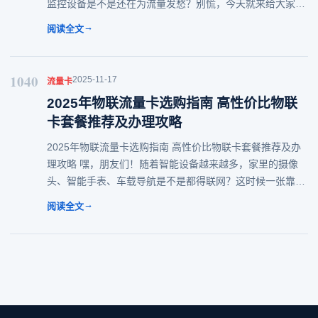
监控设备是不是还在为流量发愁？别慌，今天就来给大家扒
一扒今年超给力的物联卡流量套餐，教你怎么选才不花冤枉
→
阅读全文
钱，顺便解锁隐藏优惠！话不多说，
1040
2025-11-17
流量卡
2025年物联流量卡选购指南 高性价比物联
卡套餐推荐及办理攻略
2025年物联流量卡选购指南 高性价比物联卡套餐推荐及办
理攻略 嘿，朋友们！随着智能设备越来越多，家里的摄像
头、智能手表、车载导航是不是都得联网？这时候一张靠谱
的物联流量卡就派上大用场啦！不过面对五花八门的套餐和
→
阅读全文
商家，是不是挑花了眼？别慌，今天这篇攻