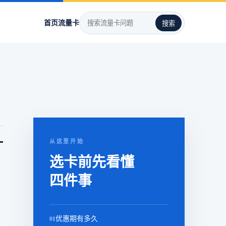
首页
流量卡
搜索
。
从这里开始
选卡前先看懂
四件事
01
优惠期有多久