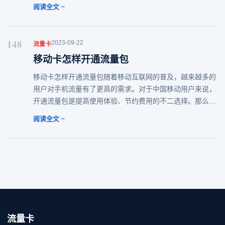
卡的种类与选择在选择流量卡之前，了解不同种类和套餐内
→
阅读全文
容非常重要。常见的流量卡包括电信流量卡、移动
148
2023-09-22
流量卡
移动卡怎样开通流量包
移动卡怎样开通流量包随着移动互联网的普及，越来越多的
用户对手机流量有了更高的需求。对于中国移动用户来说，
开通流量包是提高使用体验、节约费用的不二选择。那么，
“移动卡怎样开通流量包”呢？本文将为您详细介绍。一、为
→
阅读全文
何要开通流量包？首先，我们要明确一点：开通
流量卡