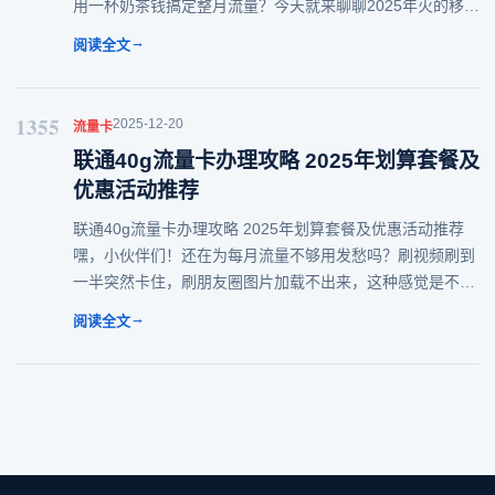
用一杯奶茶钱搞定整月流量？今天就来聊聊2025年火的移动
19元流量卡，帮你精打细算选对套餐，告别流量焦虑！
→
阅读全文
一、2025年移动19元档套
1355
2025-12-20
流量卡
联通40g流量卡办理攻略 2025年划算套餐及
优惠活动推荐
联通40g流量卡办理攻略 2025年划算套餐及优惠活动推荐
嘿，小伙伴们！还在为每月流量不够用发愁吗？刷视频刷到
一半突然卡住，刷朋友圈图片加载不出来，这种感觉是不是
特憋屈？今天就来给大家扒一扒2025年联通40G流量卡的那
→
阅读全文
些事儿，教你怎么选到适合自己