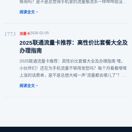
够用吗？是不是总觉得手机里的流量像流水一样哗哗就没
了？别急，今天就来给大家好好扒一扒联通流量卡那些事
→
阅读全文
儿，看看2025年到底有哪些宝藏卡值得
1773
2026-02-05
流量卡
2025联通流量卡推荐：高性价比套餐大全及
办理指南
2025联通流量卡推荐：高性价比套餐大全及办理指南 嘿，
小伙伴们！还在为手机流量不够用发愁吗？每个月看着噌噌
上涨的话费单，是不是总想大喊一声“流量都去哪儿了”？别
急别急，今天就来给大家扒一扒2025年那些值得入手的联通
→
阅读全文
流量卡，帮你选到省钱又省心的套餐