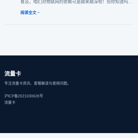
普及，咱们对物联网的依赖可是越来越深啦！但你知道吗？
这些设备背后都离不开一张小小的物联网设备流量卡。选不
→
阅读全文
对卡，要么流量不够用干着急，要么资费
流量卡
专注流量卡资讯、套餐解读与使用问题。
沪ICP备2021030626号
流量卡