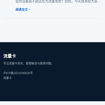
监控设备是不是还在为流量发愁？别慌，今天就来给大家扒
一扒今年超给力的物联卡流量套餐，教你怎么选才不花冤枉
→
阅读全文
钱，顺便解锁隐藏优惠！话不多说，
流量卡
专注流量卡资讯、套餐解读与使用问题。
沪ICP备2021030626号
流量卡