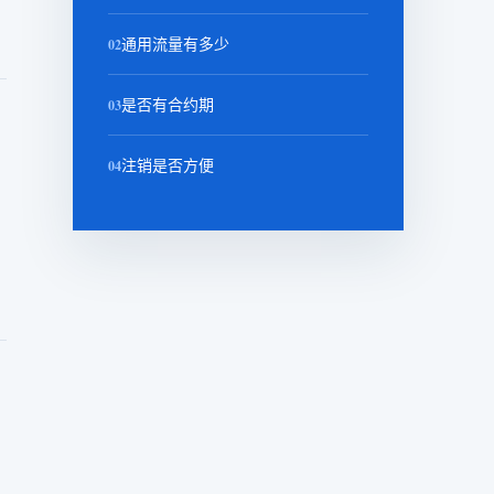
02
通用流量有多少
03
是否有合约期
04
注销是否方便