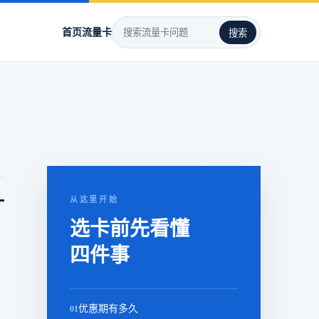
首页
流量卡
搜索
。
从这里开始
选卡前先看懂
四件事
，
01
优惠期有多久