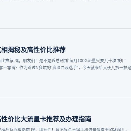
年真相揭秘及高性价比推荐
价比推荐 嘿，朋友们！是不是近总刷到“每月100G流量只要几十块”的广
靠不靠谱？作为踩过N多坑的“资深冲浪选手”，今天就来给大伙儿扒一扒
5高性价比大流量卡推荐及办理指南
量卡推荐及办理指南 嘿，朋友们！是不是总觉得手机流量像夏天的冰棍儿，