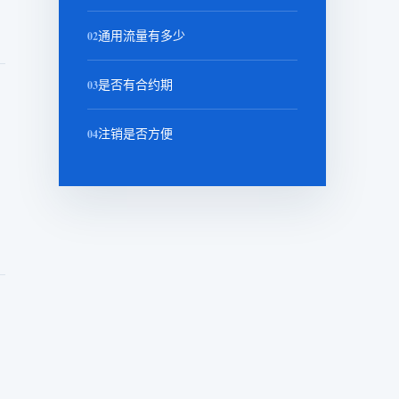
02
通用流量有多少
03
是否有合约期
04
注销是否方便