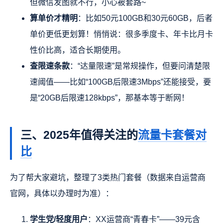
但微信发图就不行，小心被套路~
算单价才精明
：比如50元100GB和30元60GB，后者
单价更低更划算！悄悄说：很多季度卡、年卡比月卡
性价比高，适合长期使用。
查限速条款
：“达量限速”是常规操作，但要问清楚限
速阈值——比如“100GB后限速3Mbps”还能接受，要
是“20GB后限速128kbps”，那基本等于断网！
三、2025年值得关注的
流量卡套餐对
比
为了帮大家避坑，整理了3类热门套餐（数据来自运营商
官网，具体以办理时为准）：
学生党/轻度用户
：XX运营商“青春卡”——39元含