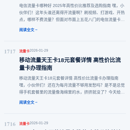
电信流量卡哪种好 2025年高性价比推荐及选购指南 嘿，小
伙伴们！这年头谁还离得开流量啊？刷视频、打游戏、开热
点，哪样不费流量？但面对市面上五花八门的电信流量卡，
是不是挑花了眼？别慌！今天就来给大家好好扒一扒，到底
→
阅读全文
电信流量卡哪种好，怎么选才能不踩坑，
1717
2026-01-29
流量卡
移动流量天王卡18元套餐详情 高性价比流
量卡办理指南
移动流量天王卡18元套餐详情 高性价比流量卡办理指南
嘿，小伙伴们！还在为每月流量不够用发愁吗？是不是总觉
得手机套餐里的流量像海绵里的水，挤挤就没了？今天给你
们安利一款宝藏流量卡——移动流量天王卡18元！别看它价
→
阅读全文
格亲民，性价比可是实打实的高，简直是咱
1716
2026-01-29
流量卡