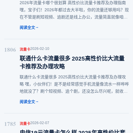
2026年流量卡哪个很划算 高性价比流量卡推荐及办理指南
嘿，宝子们！2026年都过去大半啦，你的流量还够用吗？现
在不管是刷短视频、追剧还是线上办公，流量简直就像咱们
每天喝的水一样，少了它是真不行！但每个月看着手机账单
→
阅读全文
上的流量费，是不是也会心疼一下下
1806
2026-02-10
流量卡
联通什么卡流量很多 2025高性价比大流量
卡推荐及办理攻略
联通什么卡流量很多 2025高性价比大流量卡推荐及办理攻
略 嘿，小伙伴们！是不是经常感觉手机流量像流水一样哗哗
地就没了？刷个短视频、追个剧，还没怎么尽兴呢，就收到
“流量告急”的提醒，简直让人抓狂！尤其是对于咱们这些“冲
→
阅读全文
浪达人”来说，流量不够用真的太影
1785
2026-02-07
流量卡
电信19元流量卡怎么样 2025年高性价比套