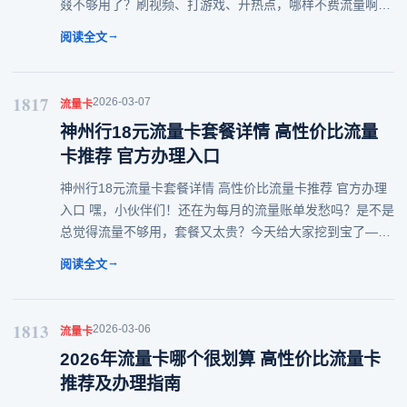
叕不够用了？刷视频、打游戏、开热点，哪样不费流量啊！
要说现在咱们手机里离不开的，除了微信恐怕就是流量了
→
阅读全文
吧？那么问题来了，流量卡哪个好呢？
1817
2026-03-07
流量卡
神州行18元流量卡套餐详情 高性价比流量
卡推荐 官方办理入口
神州行18元流量卡套餐详情 高性价比流量卡推荐 官方办理
入口 嘿，小伙伴们！还在为每月的流量账单发愁吗？是不是
总觉得流量不够用，套餐又太贵？今天给大家挖到宝了——
神州行流量卡套餐18元！这个价格是不是让你眼睛一亮？没
→
阅读全文
错，只要18块，就能解决你的流量焦
1813
2026-03-06
流量卡
2026年流量卡哪个很划算 高性价比流量卡
推荐及办理指南