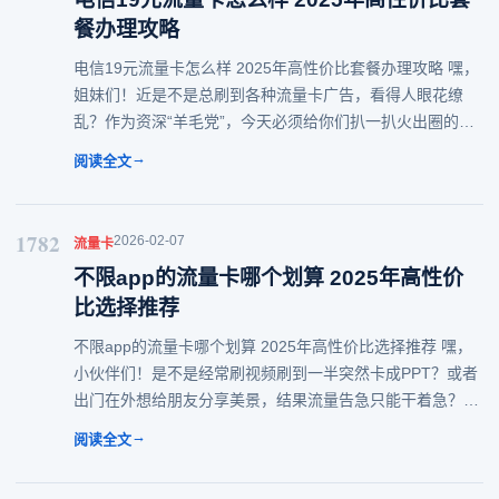
餐办理攻略
电信19元流量卡怎么样 2025年高性价比套餐办理攻略 嘿，
姐妹们！近是不是总刷到各种流量卡广告，看得人眼花缭
乱？作为资深“羊毛党”，今天必须给你们扒一扒火出圈的电
信19元流量卡！毕竟这年头，谁手机里没张流量卡都不好意
→
阅读全文
思说自己会过日子～ 一、19元
1782
2026-02-07
流量卡
不限app的流量卡哪个划算 2025年高性价
比选择推荐
不限app的流量卡哪个划算 2025年高性价比选择推荐 嘿，
小伙伴们！是不是经常刷视频刷到一半突然卡成PPT？或者
出门在外想给朋友分享美景，结果流量告急只能干着急？
2025年都快过完了，谁还没经历过几次流量焦虑啊！今天就
→
阅读全文
来跟大家好好唠唠，到底不限ap