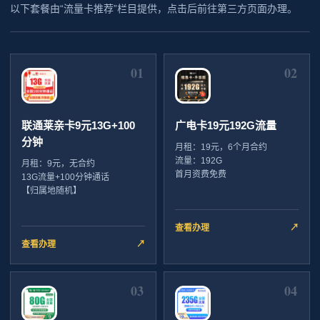
以下套餐由“流量卡推荐”栏目提供，点击后前往第三方页面办理。
01
02
联通莱亲卡9元13G+100
广电卡19元192G流量
分钟
月租：19元，6个月合约
流量：192G
月租：9元，无合约
首月资费免费
13G流量+100分钟通话
【归属地随机】
查看办理
↗
查看办理
↗
03
04