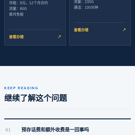
流量：235G
月租：9元，12个月合约
通话：100分钟
流量：80G
首月免租
查看办理
↗
查看办理
↗
KEEP READING
继续了解这个问题
01
预存话费和额外收费是一回事吗