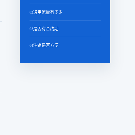
02
通用流量有多少
03
是否有合约期
04
注销是否方便