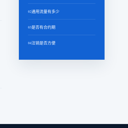
02
通用流量有多少
03
是否有合约期
04
注销是否方便