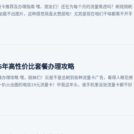
流量卡推荐及办理指南 嘿，朋友们！还在为每个月的流量焦虑吗？刷视频刷
字加载不出图片，这种感觉简直太憋屈啦！尤其是现在咱们干啥都离不开手
25年高性价比套餐办理攻略
比套餐办理攻略 嘿，姐妹们！近是不是总刷到各种流量卡广告，看得人眼花缭
一扒火出圈的电信19元流量卡！毕竟这年头，谁手机里没张流量卡都不好