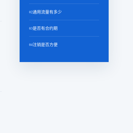
02
通用流量有多少
03
是否有合约期
04
注销是否方便