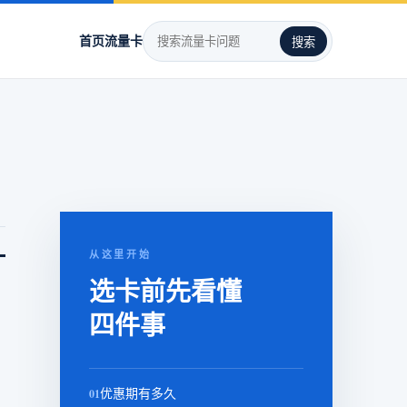
首页
流量卡
搜索
。
从这里开始
选卡前先看懂
四件事
01
优惠期有多久